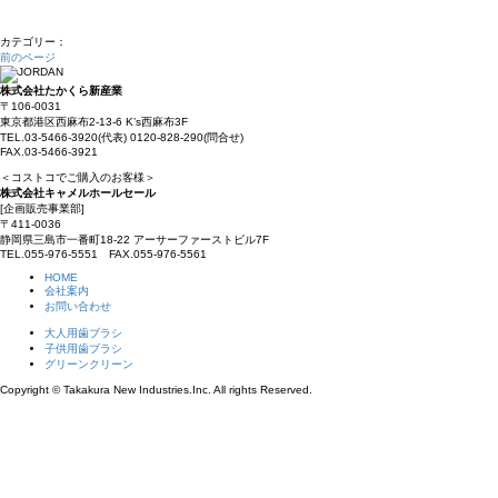
カテゴリー：
前のページ
株式会社たかくら新産業
〒106-0031
東京都港区西麻布2-13-6 K’s西麻布3F
TEL.03-5466-3920(代表) 0120-828-290(問合せ)
FAX.03-5466-3921
＜コストコでご購入のお客様＞
株式会社キャメルホールセール
[企画販売事業部]
〒411-0036
静岡県三島市一番町18-22 アーサーファーストビル7F
TEL.055-976-5551 FAX.055-976-5561
HOME
会社案内
お問い合わせ
大人用歯ブラシ
子供用歯ブラシ
グリーンクリーン
Copyright © Takakura New Industries.Inc. All rights Reserved.