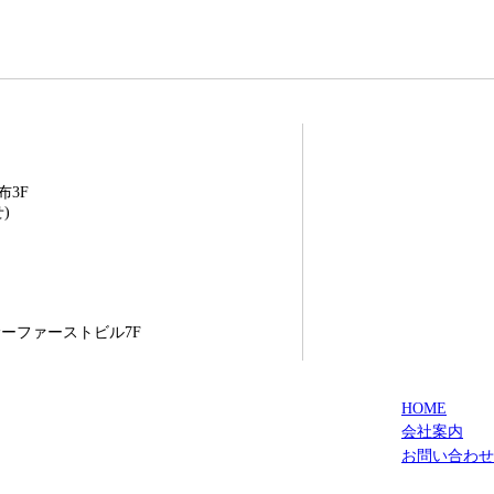
布3F
せ)
サーファーストビル7F
HOME
会社案内
お問い合わせ